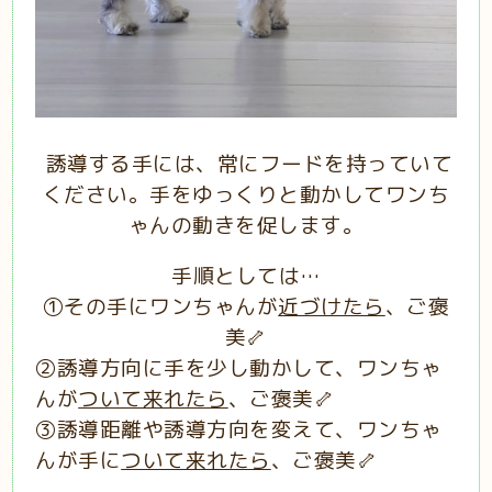
誘導する手には、常にフードを持っていて
ください。手をゆっくりと動かしてワンち
ゃんの動きを促します。
手順としては…
①その手にワンちゃんが
近づけたら
、ご褒
美🦴
②誘導方向に手を少し動かして、ワンちゃ
んが
ついて来れたら
、ご褒美🦴
③誘導距離や誘導方向を変えて、ワンちゃ
んが手に
ついて来れたら
、ご褒美🦴