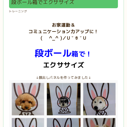
段ボール箱でエクササイズ
トレーニング
お家運動＆
コミュニケーション力アップに！
( ^_^ )／U ˘⁠ ⁠ꈊ⁠ ⁠˘⁠ U
段ボール
箱で！
エクササイズ
↓顔出しパネルを作ってみました↓