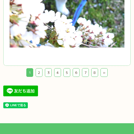
1
2
3
4
5
6
7
8
»